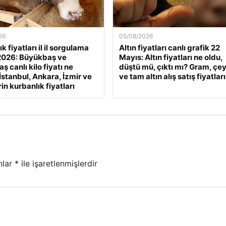
26
05/08/2026
k fiyatları il il sorgulama
Altın fiyatları canlı grafik 22
2026: Büyükbaş ve
Mayıs: Altın fiyatları ne oldu,
 canlı kilo fiyatı ne
düştü mü, çıktı mı? Gram, çe
İstanbul, Ankara, İzmir ve
ve tam altın alış satış fiyatları
rin kurbanlık fiyatları
nlar
*
ile işaretlenmişlerdir