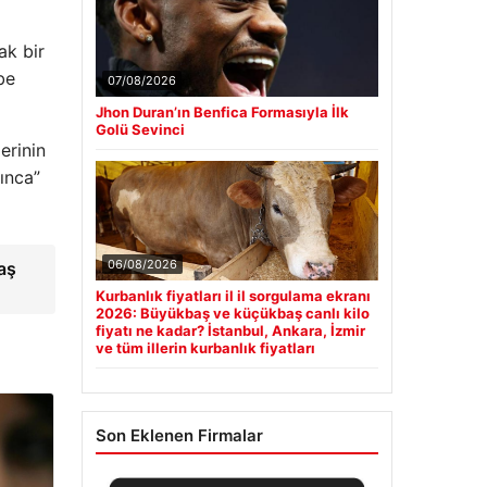
ak bir
be
07/08/2026
Jhon Duran’ın Benfica Formasıyla İlk
Golü Sevinci
erinin
ınca”
06/08/2026
aş
Kurbanlık fiyatları il il sorgulama ekranı
2026: Büyükbaş ve küçükbaş canlı kilo
fiyatı ne kadar? İstanbul, Ankara, İzmir
ve tüm illerin kurbanlık fiyatları
Son Eklenen Firmalar