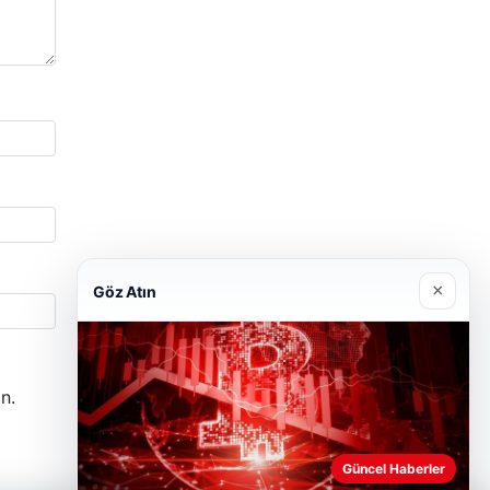
×
Göz Atın
n.
Güncel Haberler