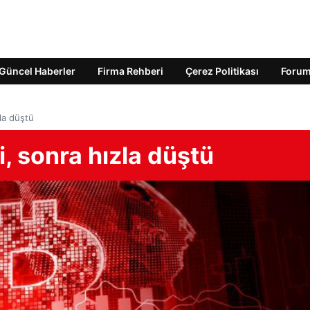
Güncel Haberler
Firma Rehberi
Çerez Politikası
Foru
zla düştü
i, sonra hızla düştü