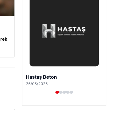
yrek
Enes Kaplan Avukatlık Bürosu
28/04/2026