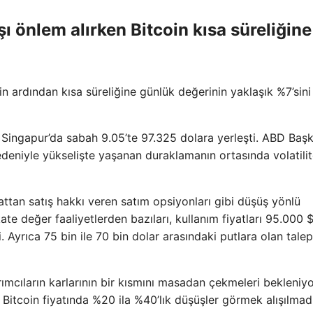
şı önlem alırken Bitcoin kısa süreliğine
nin ardından kısa süreliğine günlük değerinin yaklaşık %7’sini
 Singapur’da sabah 9.05’te 97.325 dolara yerleşti. ABD Baş
eniyle yükselişte yaşanan duraklamanın ortasında volatilit
iyattan satış hakkı veren satım opsiyonları gibi düşüş yönlü
ate değer faaliyetlerden bazıları, kullanım fiyatları 95.000 
 Ayrıca 75 bin ile 70 bin dolar arasındaki putlara olan tale
ımcıların karlarının bir kısmını masadan çekmeleri bekleniyo
itcoin fiyatında %20 ila %40’lık düşüşler görmek alışılmadı