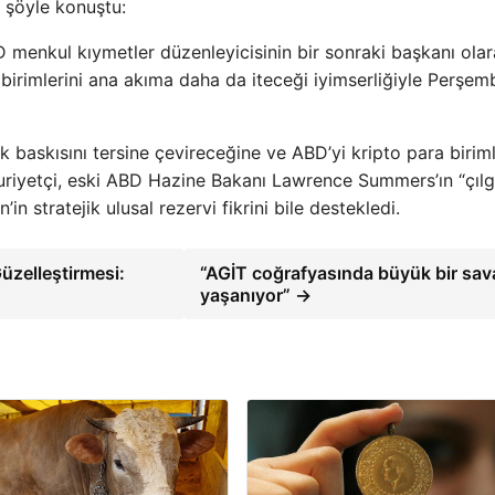
t şöyle konuştu:
BD menkul kıymetler düzenleyicisinin bir sonraki başkanı olar
 birimlerini ana akıma daha da iteceği iyimserliğiyle Perşem
ik baskısını tersine çevireceğine ve ABD’yi kripto para biriml
huriyetçi, eski ABD Hazine Bakanı Lawrence Summers’ın “çılg
n’in stratejik ulusal rezervi fikrini bile destekledi.
zelleştirmesi:
“AGİT coğrafyasında büyük bir sav
yaşanıyor” →