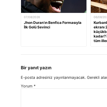
07/08/2026
06/08/20
Jhon Duran’ın Benfica Formasıyla
Kurbanlı
İlk Golü Sevinci
ekranı 
küçükbaş
kadar? 
tüm ille
Bir yanıt yazın
E-posta adresiniz yayınlanmayacak.
Gerekli ala
Yorum
*