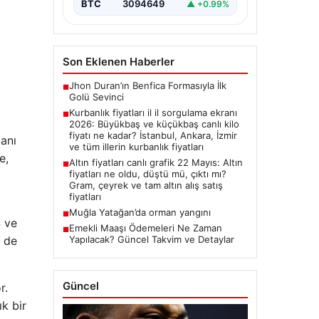
BTC
3094649
▲ +0.99%
Son Eklenen Haberler
Jhon Duran’ın Benfica Formasıyla İlk
■
Golü Sevinci
Kurbanlık fiyatları il il sorgulama ekranı
■
2026: Büyükbaş ve küçükbaş canlı kilo
fiyatı ne kadar? İstanbul, Ankara, İzmir
kanı
ve tüm illerin kurbanlık fiyatları
e,
Altın fiyatları canlı grafik 22 Mayıs: Altın
■
fiyatları ne oldu, düştü mü, çıktı mı?
Gram, çeyrek ve tam altın alış satış
fiyatları
Muğla Yatağan’da orman yangını
■
$ ve
Emekli Maaşı Ödemeleri Ne Zaman
■
Yapılacak? Güncel Takvim ve Detaylar
p de
Güncel
r.
k bir