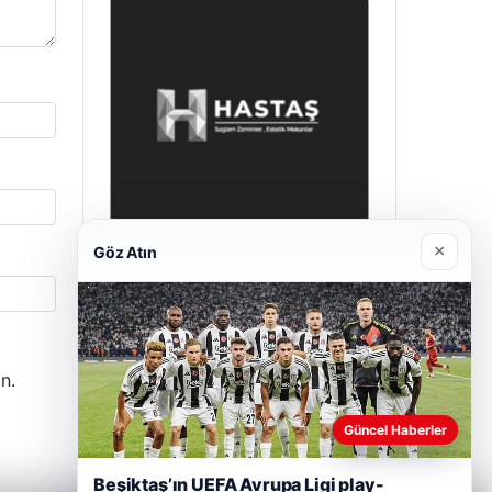
×
Göz Atın
Enes Kaplan Avukatlık Bürosu
28/04/2026
n.
Güncel Haberler
Beşiktaş’ın UEFA Avrupa Ligi play-