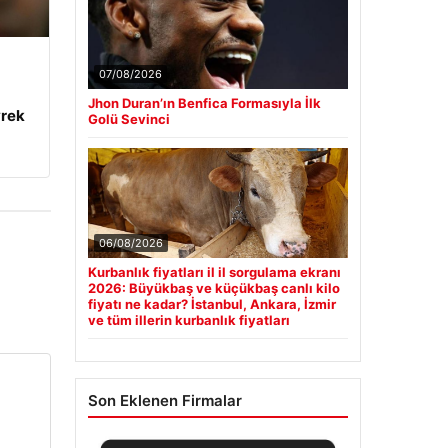
07/08/2026
Jhon Duran’ın Benfica Formasıyla İlk
yrek
Golü Sevinci
06/08/2026
Kurbanlık fiyatları il il sorgulama ekranı
2026: Büyükbaş ve küçükbaş canlı kilo
fiyatı ne kadar? İstanbul, Ankara, İzmir
ve tüm illerin kurbanlık fiyatları
Son Eklenen Firmalar