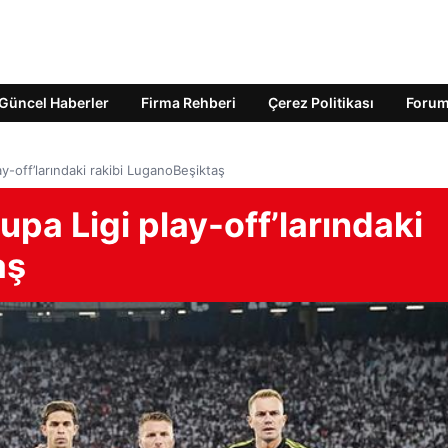
Güncel Haberler
Firma Rehberi
Çerez Politikası
Foru
y-off’larındaki rakibi LuganoBeşiktaş
upa Ligi play-off’larındaki
aş