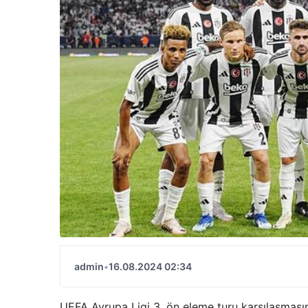
admin
•
16.08.2024 02:34
UEFA Avrupa Ligi 3. ön eleme turu karşılaşmasın