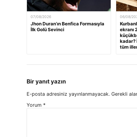
07/08/2026
06/08/20
Jhon Duran’ın Benfica Formasıyla
Kurbanlı
İlk Golü Sevinci
ekranı 
küçükbaş
kadar? 
tüm ille
Bir yanıt yazın
E-posta adresiniz yayınlanmayacak.
Gerekli ala
Yorum
*