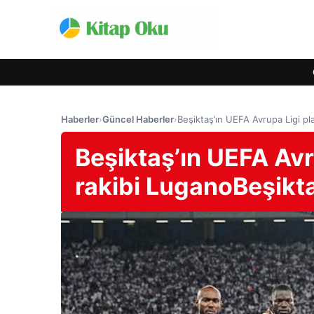
Haberler
›
Güncel Haberler
›
Beşiktaş’ın UEFA Avrupa Ligi pla
Beşiktaş’ın UEFA Avr
rakibi LuganoBeşikt