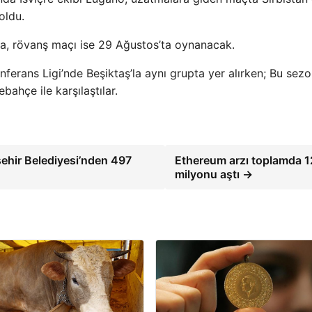
oldu.
ta, rövanş maçı ise 29 Ağustos’ta oynanacak.
ferans Ligi’nde Beşiktaş’la aynı grupta yer alırken; Bu sez
ahçe ile karşılaştılar.
kşehir Belediyesi’nden 497
Ethereum arzı toplamda 
milyonu aştı →