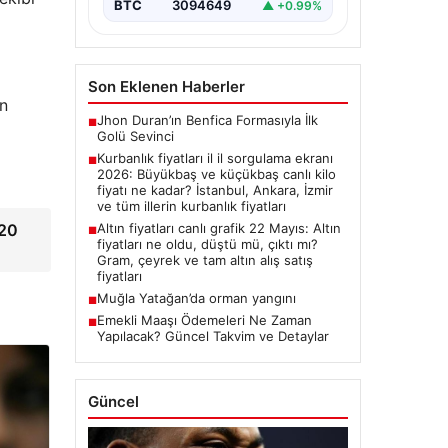
BTC
3094649
▲ +0.99%
Son Eklenen Haberler
on
Jhon Duran’ın Benfica Formasıyla İlk
■
Golü Sevinci
Kurbanlık fiyatları il il sorgulama ekranı
■
2026: Büyükbaş ve küçükbaş canlı kilo
fiyatı ne kadar? İstanbul, Ankara, İzmir
ve tüm illerin kurbanlık fiyatları
120
Altın fiyatları canlı grafik 22 Mayıs: Altın
■
fiyatları ne oldu, düştü mü, çıktı mı?
Gram, çeyrek ve tam altın alış satış
fiyatları
Muğla Yatağan’da orman yangını
■
Emekli Maaşı Ödemeleri Ne Zaman
■
Yapılacak? Güncel Takvim ve Detaylar
Güncel