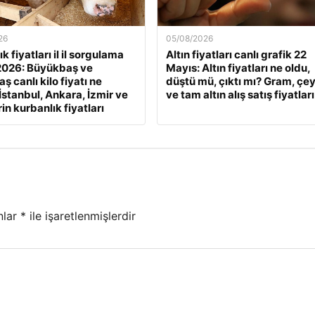
26
05/08/2026
k fiyatları il il sorgulama
Altın fiyatları canlı grafik 22
2026: Büyükbaş ve
Mayıs: Altın fiyatları ne oldu,
 canlı kilo fiyatı ne
düştü mü, çıktı mı? Gram, çe
İstanbul, Ankara, İzmir ve
ve tam altın alış satış fiyatları
rin kurbanlık fiyatları
nlar
*
ile işaretlenmişlerdir