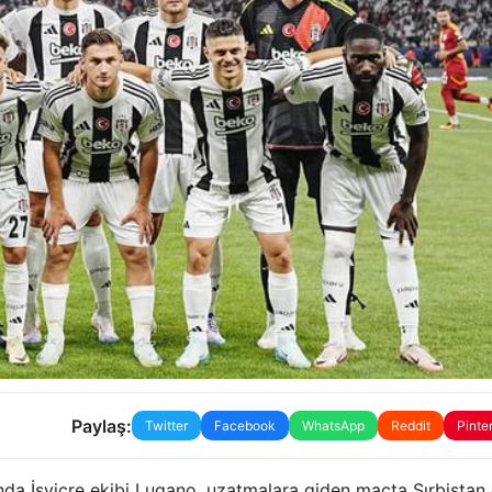
Paylaş:
Twitter
Facebook
WhatsApp
Reddit
Pinte
da İsviçre ekibi Lugano, uzatmalara giden maçta Sırbistan 