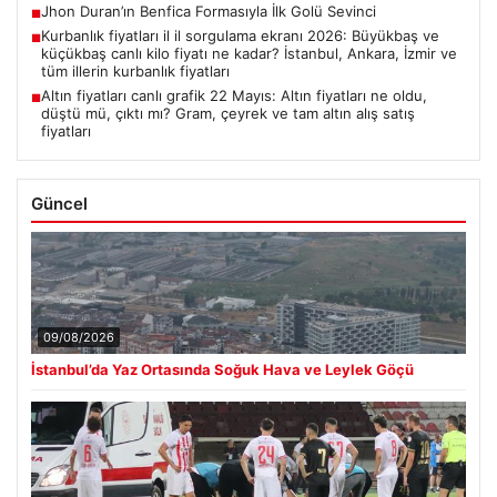
Jhon Duran’ın Benfica Formasıyla İlk Golü Sevinci
■
Kurbanlık fiyatları il il sorgulama ekranı 2026: Büyükbaş ve
■
küçükbaş canlı kilo fiyatı ne kadar? İstanbul, Ankara, İzmir ve
tüm illerin kurbanlık fiyatları
Altın fiyatları canlı grafik 22 Mayıs: Altın fiyatları ne oldu,
■
düştü mü, çıktı mı? Gram, çeyrek ve tam altın alış satış
fiyatları
Güncel
09/08/2026
İstanbul’da Yaz Ortasında Soğuk Hava ve Leylek Göçü