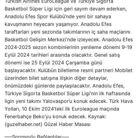
Turkish Airlines EuroLeague ve Türkiye Sigorta
Basketbol Süper Ligi için geri sayım devam ederken,
Anadolu Efes Spor Kulübü’nde yeni bir sahaya
kavuşmanın heyecanı yaşanıyor. Anadolu Efes
taraftarları yeni sezonda takımlarının iç saha maçlarını
Basketbol Gelişim Merkezi’nde izleyecek. Anadolu Efes
2024-2025 sezon kombinlerinin yenileme dönemi 9-19
Eylül 2024 tarihleri ​​arasında olacaktır. Genel satış
dönemi ise 25 Eylül 2024 Çarşamba günü
başlayacaktır. Kulübün biletleme resmi partneri Mobilet
üzerinden bilet satışına ilişkin diğer detaylar,
önümüzdeki günlerde paylaşılacaktır. Anadolu Efes,
Türkiye Sigorta Basketbol Süper Ligi’nin ilk haftasında
ligin yeni takımı Yalovaspor’u konuk edecek. Türk Hava
Yolları, 10 Ekim 2024’teki ilk Euroleague maçında
Fenerbahçe Beko’yu konuk edecek. Kaynak:
(guzelhaber.net) Güzel Haber Masası
—–Sponsorlu Bağlantılar—–