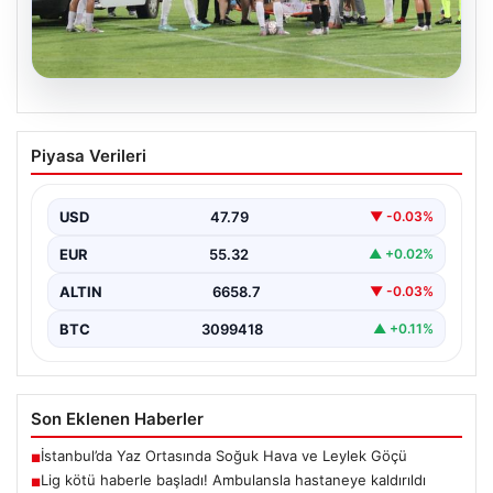
08.08.2026
Lig kötü haberle başladı! Ambulansla
Piyasa Verileri
hastaneye kaldırıldı
USD
47.79
▼ -0.03%
EUR
55.32
▲ +0.02%
ALTIN
6658.7
▼ -0.03%
BTC
3099418
▲ +0.11%
Son Eklenen Haberler
İstanbul’da Yaz Ortasında Soğuk Hava ve Leylek Göçü
■
Lig kötü haberle başladı! Ambulansla hastaneye kaldırıldı
■