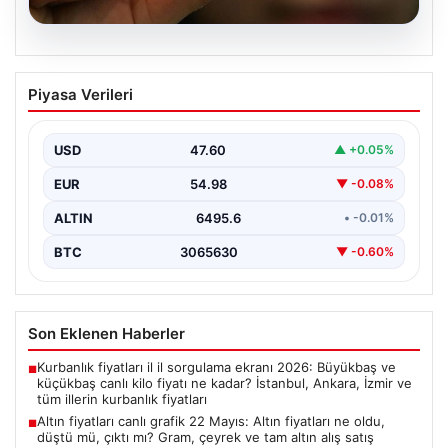
05.08.2026
Altın fiyatları canlı grafik 22 Mayıs: Altın
Piyasa Verileri
fiyatları ne oldu, düştü mü, çıktı mı?
Gram, çeyrek ve tam altın alış satış
fiyatları
USD
47.60
▲ +0.05%
EUR
54.98
▼ -0.08%
ALTIN
6495.6
• -0.01%
BTC
3065630
▼ -0.60%
Son Eklenen Haberler
Kurbanlık fiyatları il il sorgulama ekranı 2026: Büyükbaş ve
■
küçükbaş canlı kilo fiyatı ne kadar? İstanbul, Ankara, İzmir ve
tüm illerin kurbanlık fiyatları
Altın fiyatları canlı grafik 22 Mayıs: Altın fiyatları ne oldu,
■
düştü mü, çıktı mı? Gram, çeyrek ve tam altın alış satış