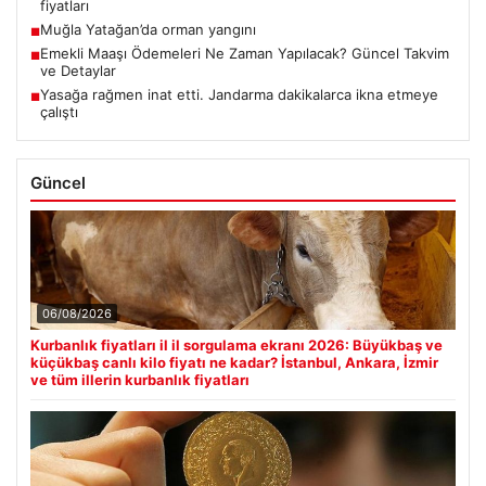
fiyatları
Muğla Yatağan’da orman yangını
■
Emekli Maaşı Ödemeleri Ne Zaman Yapılacak? Güncel Takvim
■
ve Detaylar
Yasağa rağmen inat etti. Jandarma dakikalarca ikna etmeye
■
çalıştı
Güncel
06/08/2026
Kurbanlık fiyatları il il sorgulama ekranı 2026: Büyükbaş ve
küçükbaş canlı kilo fiyatı ne kadar? İstanbul, Ankara, İzmir
ve tüm illerin kurbanlık fiyatları