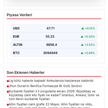
07.08.2026
Jhon Duran’ın Benfica Formasıyla İlk
Piyasa Verileri
Golü Sevinci
Genç yetenek Jhon Duran, Benfica formasını giydiği ilk
maçında adeta parladı ve taraftarların kalbini…
USD
47.71
▲ +0.15%
EUR
55.23
▲ +0.30%
ALTIN
6658.4
▲ +2.55%
BTC
3094649
▲ +0.99%
Son Eklenen Haberler
Lig kötü haberle başladı! Ambulansla hastaneye kaldırıldı
■
Jhon Duran’ın Benfica Formasıyla İlk Golü Sevinci
■
Kurbanlık fiyatları il il sorgulama ekranı 2026: Büyükbaş ve
■
küçükbaş canlı kilo fiyatı ne kadar? İstanbul, Ankara, İzmir ve
tüm illerin kurbanlık fiyatları
Altın fiyatları canlı grafik 22 Mayıs: Altın fiyatları ne oldu,
■