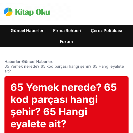
Güncel Haberler
Firma Rehberi
Çerez Politikası
Forum
Haberler
›
Güncel Haberler
›
65 Yemek nerede? 65 kod parçası hangi şehir? 65 Hangi eyalete
ait?
65 Yemek nerede? 65
kod parçası hangi
şehir? 65 Hangi
eyalete ait?