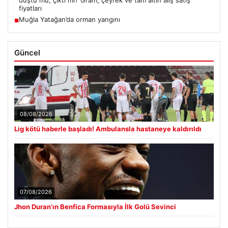
düştü mü, çıktı mı? Gram, çeyrek ve tam altın alış satış
fiyatları
Muğla Yatağan’da orman yangını
■
Güncel
08/08/2026
Lig kötü haberle başladı! Ambulansla hastaneye kaldırıldı
07/08/2026
Jhon Duran’ın Benfica Formasıyla İlk Golü Sevinci