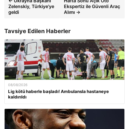
← Ukrayna Başkanı
Hafta Sonu Açık Oto
Zelenskiy, Türkiye’ye
Ekspertiz ile Güvenli Araç
geldi
Alımı →
Tavsiye Edilen Haberler
08/08/2026
Lig kötü haberle başladı! Ambulansla hastaneye
kaldırıldı