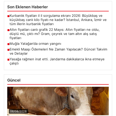
Son Eklenen Haberler
Kurbanlık fiyatları il il sorgulama ekranı 2026: Büyükbaş ve
■
küçükbaş canlı kilo fiyatı ne kadar? İstanbul, Ankara, İzmir ve
tüm illerin kurbanlık fiyatları
Altın fiyatları canlı grafik 22 Mayıs: Altın fiyatları ne oldu,
■
düştü mü, çıktı mı? Gram, çeyrek ve tam altın alış satış
fiyatları
Muğla Yatağan’da orman yangını
■
Emekli Maaşı Ödemeleri Ne Zaman Yapılacak? Güncel Takvim
■
ve Detaylar
Yasağa rağmen inat etti. Jandarma dakikalarca ikna etmeye
■
çalıştı
Güncel
06/08/2026