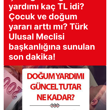
yardımı kaç TL idi?
Çocuk ve doğum
yararı arttı mı? Türk
Ulusal Meclisi
başkanlığına sunulan
son dakika!