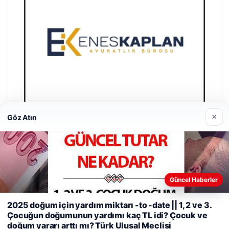
×
Göz Atın
Enes Kaplan Avukatlık Bürosu
28/04/2026
Güncel Haberler
2025 doğum için yardım miktarı -to -date || 1, 2 ve 3.
Web sitemizi nasıl kullandığınızı daha iyi anlayabilmek,
Çocuğun doğumunun yardımı kaç TL idi? Çocuk ve
deneyiminizi kişiselleştirmek ve geliştirmek amacıyla çerezler
doğum yararı arttı mı? Türk Ulusal Meclisi
kullanıyoruz.
Çerez Politikamız