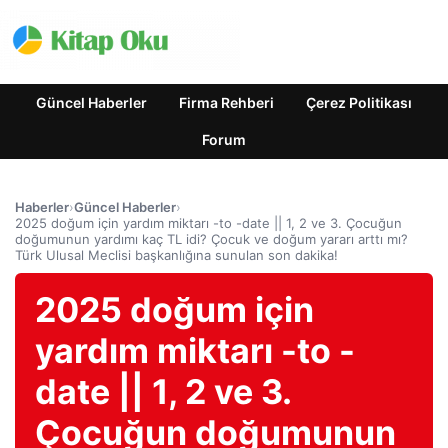
Güncel Haberler
Firma Rehberi
Çerez Politikası
Forum
Haberler
›
Güncel Haberler
›
2025 doğum için yardım miktarı -to -date || 1, 2 ve 3. Çocuğun
doğumunun yardımı kaç TL idi? Çocuk ve doğum yararı arttı mı?
Türk Ulusal Meclisi başkanlığına sunulan son dakika!
2025 doğum için
yardım miktarı -to -
date || 1, 2 ve 3.
Çocuğun doğumunun