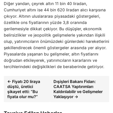
Diğer yandan, çeyrek altın 11 bin 40 liradan,
Cumhuriyet altını ise 44 bin 620 liradan alıcı karşısına
çıkıyor. Altının uluslararası piyasadaki göstergeleri,
özellikle ons fiyatlarının yüzde 3,8 oranında
gerilemesiyle dikkat çekiyor. Bu düşüşler, ekonomik
belirsizlikler ve jeopolitik gelişmelerle yakından ilişkili
olup, yatırımcıların önümüzdeki günlerdeki hareketlerini
şekillendirecek önemli göstergeler arasında yer alıyor.
Piyasalarda yaşanan bu gelişmeler, altın fiyatlarını
doğrudan etkileyerek, yatırımcıların kararlarını ve
tercihlerindeki değişiklikleri de beraberinde getiriyor.
← Fiyatı 20 liraya
Dışişleri Bakanı Fidan:
düştü, üretici
CAATSA Yaptırımları
şikayet etti: “Bu
Kaldırılabilir ve Gelişmeler
fiyata olur mu?”
Yaklaşıyor →