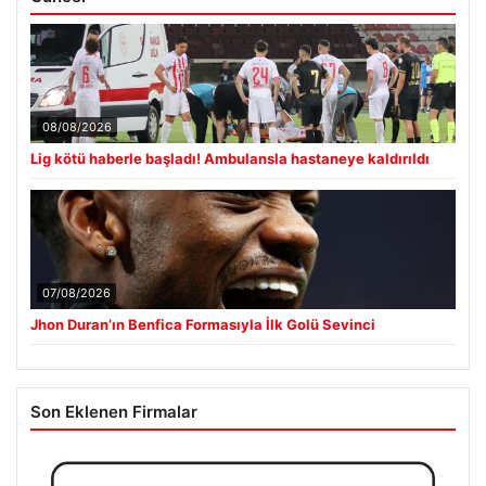
08/08/2026
Lig kötü haberle başladı! Ambulansla hastaneye kaldırıldı
07/08/2026
Jhon Duran’ın Benfica Formasıyla İlk Golü Sevinci
Son Eklenen Firmalar