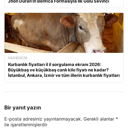
Jhon Duran’ın Benfica Formasıyla İlk Golü Sevinci
06/08/2026
Kurbanlık fiyatları il il sorgulama ekranı 2026:
Büyükbaş ve küçükbaş canlı kilo fiyatı ne kadar?
İstanbul, Ankara, İzmir ve tüm illerin kurbanlık fiyatları
Bir yanıt yazın
E-posta adresiniz yayınlanmayacak.
Gerekli alanlar
*
ile işaretlenmişlerdir