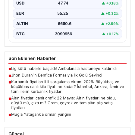
maçında adeta parladı ve taraftarların kalbini…
USD
47.74
▲ +0.18%
EUR
55.25
▲ +0.32%
ALTIN
6660.6
▲ +2.59%
BTC
3099956
▲ +0.17%
Son Eklenen Haberler
Lig kötü haberle başladı! Ambulansla hastaneye kaldırıldı
■
Jhon Duran’ın Benfica Formasıyla İlk Golü Sevinci
■
Kurbanlık fiyatları il il sorgulama ekranı 2026: Büyükbaş ve
■
küçükbaş canlı kilo fiyatı ne kadar? İstanbul, Ankara, İzmir ve
tüm illerin kurbanlık fiyatları
Altın fiyatları canlı grafik 22 Mayıs: Altın fiyatları ne oldu,
■
düştü mü, çıktı mı? Gram, çeyrek ve tam altın alış satış
fiyatları
Muğla Yatağan’da orman yangını
■
Güncel