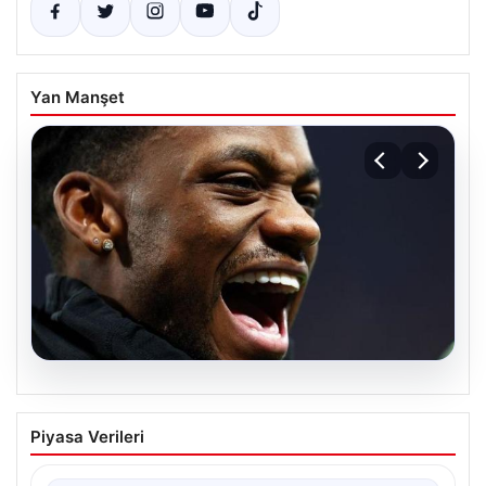
Yan Manşet
07.08.2026
Jhon Duran’ın Benfica Formasıyla İlk
Piyasa Verileri
Golü Sevinci
Genç yetenek Jhon Duran, Benfica formasını giydiği ilk