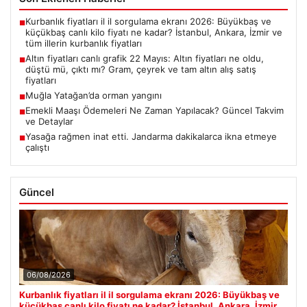
Kurbanlık fiyatları il il sorgulama ekranı 2026: Büyükbaş ve
■
küçükbaş canlı kilo fiyatı ne kadar? İstanbul, Ankara, İzmir ve
tüm illerin kurbanlık fiyatları
Altın fiyatları canlı grafik 22 Mayıs: Altın fiyatları ne oldu,
■
düştü mü, çıktı mı? Gram, çeyrek ve tam altın alış satış
fiyatları
Muğla Yatağan’da orman yangını
■
Emekli Maaşı Ödemeleri Ne Zaman Yapılacak? Güncel Takvim
■
ve Detaylar
Yasağa rağmen inat etti. Jandarma dakikalarca ikna etmeye
■
çalıştı
Güncel
06/08/2026
Kurbanlık fiyatları il il sorgulama ekranı 2026: Büyükbaş ve
küçükbaş canlı kilo fiyatı ne kadar? İstanbul, Ankara, İzmir