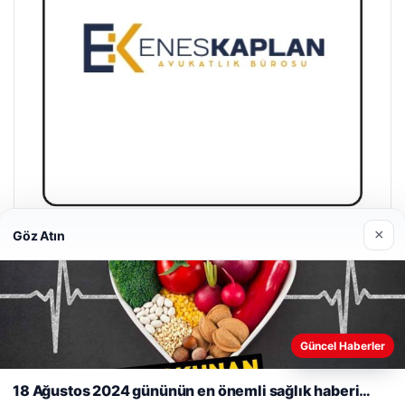
×
Göz Atın
Enes Kaplan Avukatlık Bürosu
28/04/2026
Web sitemizi nasıl kullandığınızı daha iyi anlayabilmek,
Güncel Haberler
deneyiminizi kişiselleştirmek ve geliştirmek amacıyla çerezler
kullanıyoruz.
Çerez Politikamız
18 Ağustos 2024 gününün en önemli sağlık haberi…
Reddet
Kabul Et