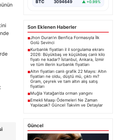
BTC
3094649
▲ +0.99%
ümünün
ini
Son Eklenen Haberler
önde
Jhon Duran’ın Benfica Formasıyla İlk
■
Golü Sevinci
Kurbanlık fiyatları il il sorgulama ekranı
■
erde
2026: Büyükbaş ve küçükbaş canlı kilo
fiyatı ne kadar? İstanbul, Ankara, İzmir
ve tüm illerin kurbanlık fiyatları
Altın fiyatları canlı grafik 22 Mayıs: Altın
■
fiyatları ne oldu, düştü mü, çıktı mı?
Gram, çeyrek ve tam altın alış satış
fiyatları
t
Muğla Yatağan’da orman yangını
■
Emekli Maaşı Ödemeleri Ne Zaman
■
Yapılacak? Güncel Takvim ve Detaylar
Güncel
si