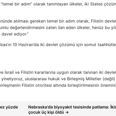
ı “temel bir adım” olarak tanımlayan ülkeler, iki States çöz
ünde atılması gereken temel bir adım olarak, Filistin devlet
umlu değerlendirmesini zaten ilan eden ülkeler, henüz bu y
 davet ediyor.”
s’ın 10 Haziran’da iki devlet çözümü için somut taahhütl
e İsrail ve Filistin kararlarına uygun olarak tanınan iki devle
neliyoruz, uluslararası hukuk ve Birleşmiş Milletler (değil)
leşmenin Filistin otoritesi altında birleştirilmesinin önemini
kez yüzde
Nebraska'da biyoyakıt tesisinde patlama: İki
çocuk üç kişi öldü →