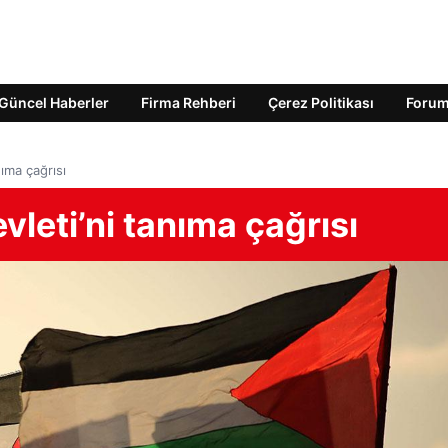
Güncel Haberler
Firma Rehberi
Çerez Politikası
Foru
nıma çağrısı
evleti’ni tanıma çağrısı