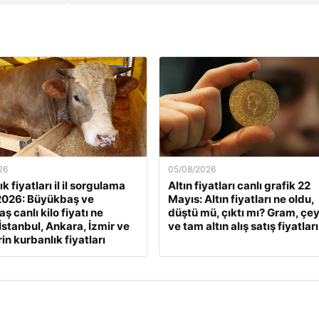
26
05/08/2026
k fiyatları il il sorgulama
Altın fiyatları canlı grafik 22
2026: Büyükbaş ve
Mayıs: Altın fiyatları ne oldu,
 canlı kilo fiyatı ne
düştü mü, çıktı mı? Gram, çe
İstanbul, Ankara, İzmir ve
ve tam altın alış satış fiyatları
rin kurbanlık fiyatları