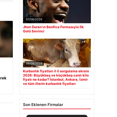
07/08/2026
Jhon Duran’ın Benfica Formasıyla İlk
Golü Sevinci
06/08/2026
Kurbanlık fiyatları il il sorgulama ekranı
2026: Büyükbaş ve küçükbaş canlı kilo
yrek
fiyatı ne kadar? İstanbul, Ankara, İzmir
ve tüm illerin kurbanlık fiyatları
Son Eklenen Firmalar